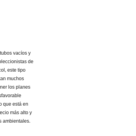
tubos vacíos y 
leccionistas de 
l, este tipo 
tan muchos 
er los planes 
sfavorable 
Lo que está en 
ecio más alto y 
os ambientales.